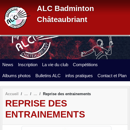
Panneau de gestion des cookies
ALC Badminton
Châteaubriant
News
Inscription
La vie du club
Compétitions
Albums photos
Bulletins ALC
infos pratiques
Contact et Plan
Accueil
Reprise des entrainements
REPRISE DES
ENTRAINEMENTS