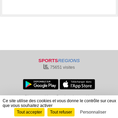
SPORTS
REGIONS
75651
visites
Charte cookies
Gestion des cookies
Ce site utilise des cookies et vous donne le contrôle sur ceux
Informations légales
Signaler un contenu inapproprié
que vous souhaitez activer
Tout accepter
Tout refuser
Personnaliser
Envie de participer ?
Connexion