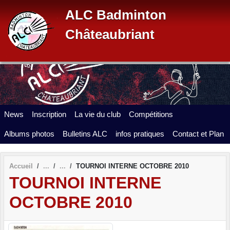
Panneau de gestion des cookies
ALC Badminton
Châteaubriant
News
Inscription
La vie du club
Compétitions
Albums photos
Bulletins ALC
infos pratiques
Contact et Plan
Accueil
TOURNOI INTERNE OCTOBRE 2010
TOURNOI INTERNE
OCTOBRE 2010