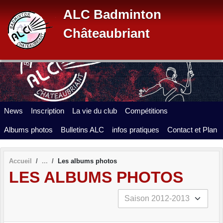
Panneau de gestion des cookies
ALC Badminton
Châteaubriant
News
Inscription
La vie du club
Compétitions
Albums photos
Bulletins ALC
infos pratiques
Contact et Plan
Accueil
Les albums photos
LES ALBUMS PHOTOS