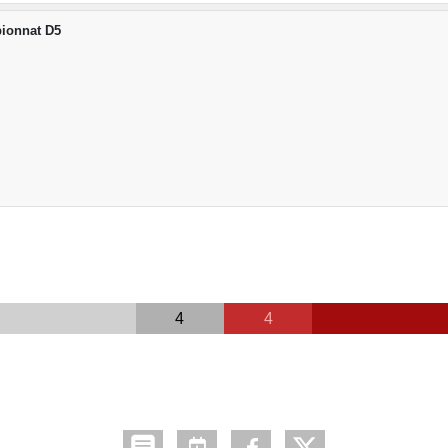
ionnat D5
4
4