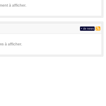
nt à afficher.
+ de news
 à afficher.