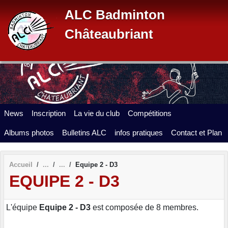
Panneau de gestion des cookies
ALC Badminton
Châteaubriant
News
Inscription
La vie du club
Compétitions
Albums photos
Bulletins ALC
infos pratiques
Contact et Plan
Accueil
Equipe 2 - D3
EQUIPE 2 - D3
L'équipe
Equipe 2 - D3
est composée de 8 membres.