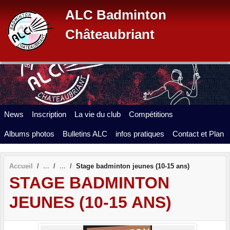
Panneau de gestion des cookies
ALC Badminton
Châteaubriant
News
Inscription
La vie du club
Compétitions
Albums photos
Bulletins ALC
infos pratiques
Contact et Plan
Accueil
Stage badminton jeunes (10-15 ans)
STAGE BADMINTON
JEUNES (10-15 ANS)