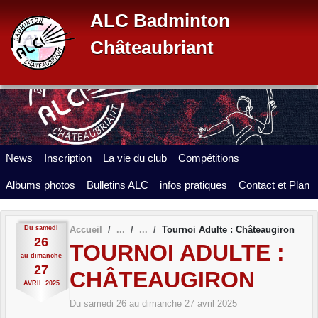
Panneau de gestion des cookies
ALC Badminton
Châteaubriant
News
Inscription
La vie du club
Compétitions
Albums photos
Bulletins ALC
infos pratiques
Contact et Plan
Du
samedi
Accueil
Tournoi Adulte : Châteaugiron
26
TOURNOI ADULTE :
au
dimanche
27
CHÂTEAUGIRON
AVRIL
2025
Du
samedi
26
au
dimanche
27
avril
2025