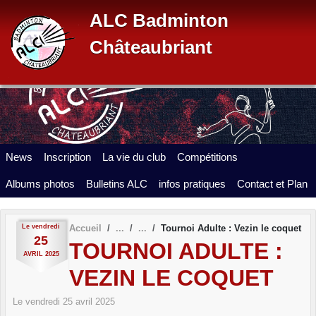
Panneau de gestion des cookies
ALC Badminton
Châteaubriant
News
Inscription
La vie du club
Compétitions
Albums photos
Bulletins ALC
infos pratiques
Contact et Plan
Le
vendredi
Accueil
Tournoi Adulte : Vezin le coquet
25
TOURNOI ADULTE :
AVRIL
2025
VEZIN LE COQUET
Le
vendredi
25
avril
2025