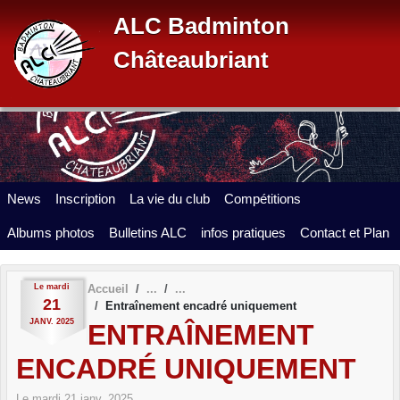
Panneau de gestion des cookies
ALC Badminton
Châteaubriant
News
Inscription
La vie du club
Compétitions
Albums photos
Bulletins ALC
infos pratiques
Contact et Plan
Le
mardi
Accueil
21
Entraînement encadré uniquement
JANV.
2025
ENTRAÎNEMENT
ENCADRÉ UNIQUEMENT
Le
mardi
21
janv.
2025