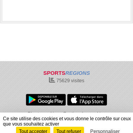
SPORTS
REGIONS
75629
visites
Charte cookies
Gestion des cookies
Ce site utilise des cookies et vous donne le contrôle sur ceux
Informations légales
Signaler un contenu inapproprié
que vous souhaitez activer
Tout accepter
Tout refuser
Personnaliser
Envie de participer ?
Connexion