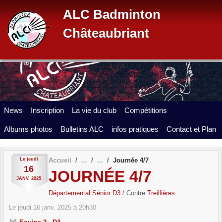
Panneau de gestion des cookies
ALC Badminton
Châteaubriant
News
Inscription
La vie du club
Compétitions
Albums photos
Bulletins ALC
infos pratiques
Contact et Plan
Le
jeudi
Accueil
Journée 4/7
16
JOURNÉE 4/7
JANV.
2025
Départemental Sénior D3
/ Contre
Treillières
Le
jeudi
16
janv.
2025
à 20h30