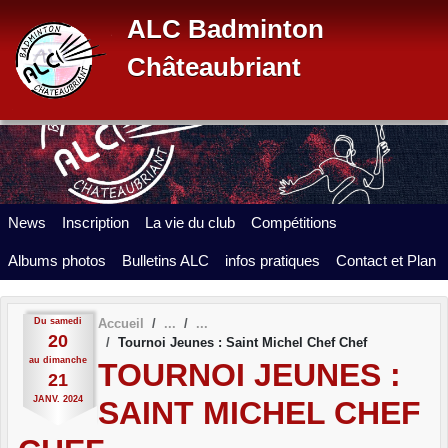
Panneau de gestion des cookies
ALC Badminton
Châteaubriant
News
Inscription
La vie du club
Compétitions
Albums photos
Bulletins ALC
infos pratiques
Contact et Plan
Du
samedi
Accueil
20
Tournoi Jeunes : Saint Michel Chef Chef
au
dimanche
TOURNOI JEUNES :
21
JANV.
2024
SAINT MICHEL CHEF