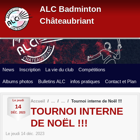
Panneau de gestion des cookies
ALC Badminton
Châteaubriant
News
Inscription
La vie du club
Compétitions
Albums photos
Bulletins ALC
infos pratiques
Contact et Plan
Le
jeudi
Accueil
Tournoi interne de Noël !!!
14
TOURNOI INTERNE
DÉC.
2023
DE NOËL !!!
Le
jeudi
14
déc.
2023