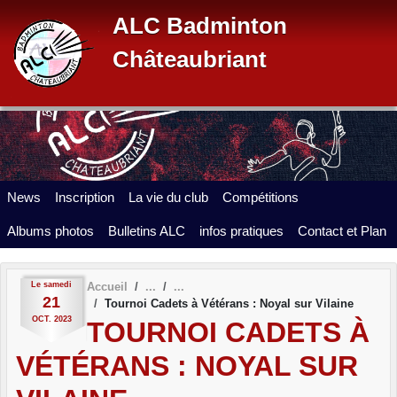
Panneau de gestion des cookies
ALC Badminton
Châteaubriant
News
Inscription
La vie du club
Compétitions
Albums photos
Bulletins ALC
infos pratiques
Contact et Plan
Le
samedi
Accueil
21
Tournoi Cadets à Vétérans : Noyal sur Vilaine
OCT.
2023
TOURNOI CADETS À
VÉTÉRANS : NOYAL SUR