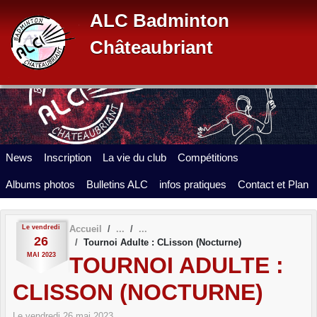
Panneau de gestion des cookies
ALC Badminton
Châteaubriant
News
Inscription
La vie du club
Compétitions
Albums photos
Bulletins ALC
infos pratiques
Contact et Plan
Le
vendredi
Accueil
26
Tournoi Adulte : CLisson (Nocturne)
MAI
2023
TOURNOI ADULTE :
CLISSON (NOCTURNE)
Le
vendredi
26
mai
2023