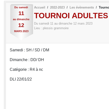
Accueil
2022-2023
Les évènements
Tourno
Du
samedi
11
TOURNOI ADULTES
au
dimanche
Du
samedi
11
au
dimanche
12
mars
2023
12
Lieu :
plessis grammoire
MARS
2023
Samedi : SH / SD / DM
Dimanche : DD/ DH
Catégorie : R4 à nc
DLI 22/01/22