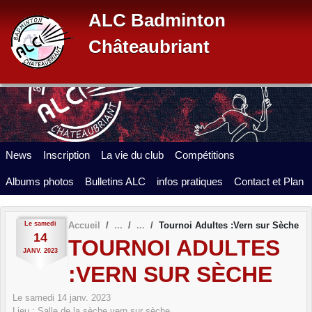
Panneau de gestion des cookies
ALC Badminton
Châteaubriant
News
Inscription
La vie du club
Compétitions
Albums photos
Bulletins ALC
infos pratiques
Contact et Plan
Le
samedi
Accueil
Tournoi Adultes :Vern sur Sèche
14
TOURNOI ADULTES
JANV.
2023
:VERN SUR SÈCHE
Le
samedi
14
janv.
2023
Lieu :
Salle de la sèche
vern sur sèche