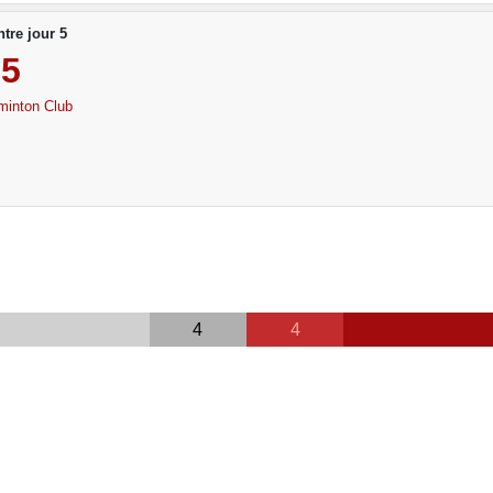
tre jour 5
5
minton Club
4
4