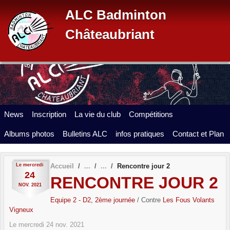
Panneau de gestion des cookies
ALC Badminton
Châteaubriant
News
Inscription
La vie du club
Compétitions
Albums photos
Bulletins ALC
infos pratiques
Contact et Plan
Le
mercredi
Accueil
Rencontre jour 2
24
RENCONTRE JOUR 2
NOV.
2021
Equipe 2 - D2, 2ème journée
/ Contre
Les Fous Volants
Vigneux
Le
mercredi
24
nov.
2021