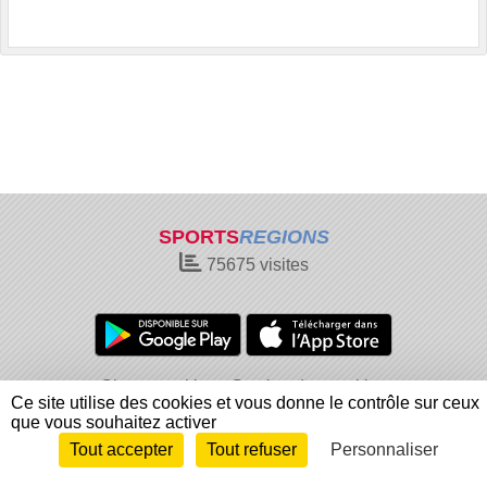
SPORTS
REGIONS
75675
visites
Charte cookies
Gestion des cookies
Ce site utilise des cookies et vous donne le contrôle sur ceux
Informations légales
Signaler un contenu inapproprié
que vous souhaitez activer
Tout accepter
Tout refuser
Personnaliser
Envie de participer ?
Connexion