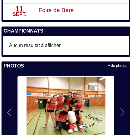
11
Foire de Béré
SEPT.
CHAMPIONNATS
Aucun résultat à afficher.
PHOTOS
+ de photos
Précedent
Suiva